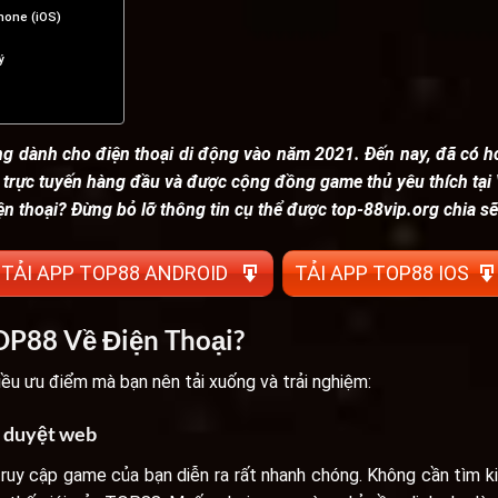
hone (iOS)
ý
g dành cho điện thoại di động vào năm 2021. Đến nay, đã có h
 trực tuyến hàng đầu và được cộng đồng game thủ yêu thích tạ
điện thoại? Đừng bỏ lỡ thông tin cụ thể được top-88vip.org chia sẽ
TẢI APP TOP88 ANDROID
TẢI APP TOP88 IOS
OP88 Về Điện Thoại?
u ưu điểm mà bạn nên tải xuống và trải nghiệm:
h duyệt web
 truy cập game của bạn diễn ra rất nhanh chóng. Không cần tìm k