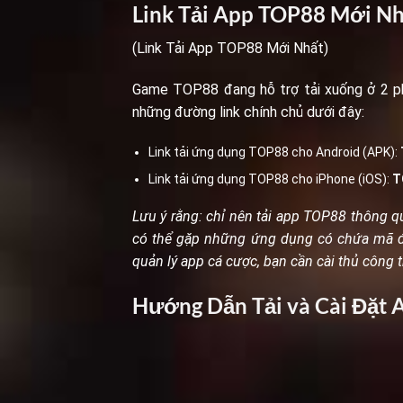
Link Tải App TOP88 Mới Nh
(Link Tải App TOP88 Mới Nhất)
Game TOP88 đang hỗ trợ tải xuống ở 2 ph
những đường link chính chủ dưới đây:
Link tải ứng dụng TOP88 cho Android (APK):
Link tải ứng dụng TOP88 cho iPhone (iOS):
T
Lưu ý rằng: chỉ nên tải app TOP88 thông qu
có thể gặp những ứng dụng có chứa mã 
quản lý app cá cược, bạn cần cài thủ công
Hướng Dẫn Tải và Cài Đặt 