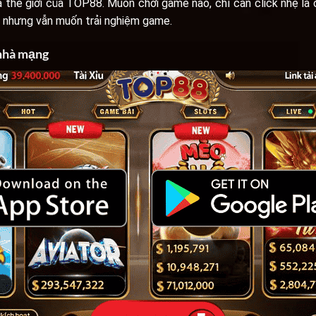
a thế giới của TOP88. Muốn chơi game nào, chỉ cần click nhẹ là
nh nhưng vẫn muốn trải nghiệm game.
 nhà mạng