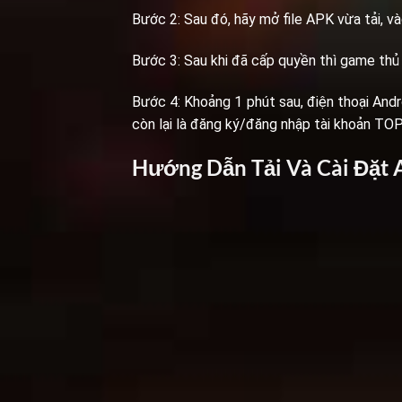
Bước 2: Sau đó, hãy mở file APK vừa tải, 
Bước 3: Sau khi đã cấp quyền thì game thủ 
Bước 4: Khoảng 1 phút sau, điện thoại Andr
còn lại là đăng ký/đăng nhập tài khoản TOP
Hướng Dẫn Tải Và Cài Đặt 