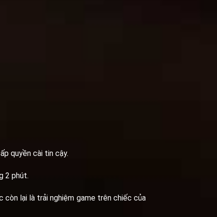
p quyền cài tin cậy.
g 2 phút.
c còn lại là trải nghiệm game trên chiếc của