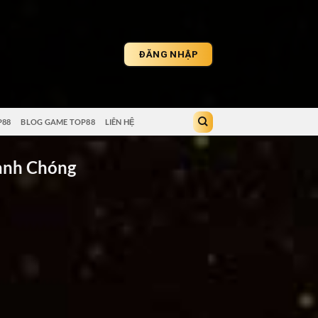
ĐĂNG NHẬP
P88
BLOG GAME TOP88
LIÊN HỆ
anh Chóng