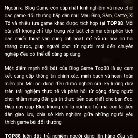
Ngoài ra, Blog Game còn cập nhật kinh nghiệm và mẹo chơi
các game đổi thưởng hấp dẫn như Mậu Binh, Sâm, Catte, Xì
Tố và nhiều tựa game khác được tích hợp tại
TOP88
. Mỗi
bài viết không chỉ tập trung vào luật chơi mà còn phân tích
các chiến thuật vận dụng linh hoạt để tối ưu hóa cơ hội
thắng cược, giúp người chơi từ người mới đến chuyên
nghiệp đều có thể dễ dàng áp dụng.
Một điểm mạnh nổi bật của Blog Game Top88 là sự cam
kết cung cấp thông tin chính xác, minh bạch và hoàn toàn
miễn phí. Mọi nội dung đều được nghiên cứu kỹ lưỡng dựa
trên trải nghiệm thực tế và phản hồi từ cộng đồng người
chơi, nhằm mang đến giá trị thực tiễn cao nhất cho bạn đọc.
Điều này giúp Blog không chỉ là nơi học hỏi mà còn là diễn
đàn giao lưu, chia sẻ kinh nghiệm giữa những người yêu
thích game bài đổi thưởng.
TOP88
luôn đặt trải nghiệm người dùng lên hàng đầu với