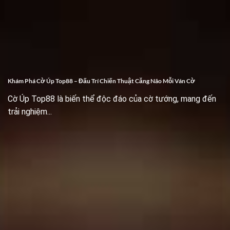
Khám Phá Cờ Úp Top88 – Đấu Trí Chiến Thuật Căng Não Mỗi Ván Cờ
Cờ Úp Top88 là biến thể độc đáo của cờ tướng, mang đến
trải nghiệm...