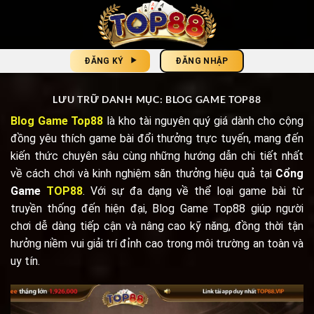
Bỏ
qua
nội
dung
ĐĂNG KÝ
ĐĂNG NHẬP
LƯU TRỮ DANH MỤC:
BLOG GAME TOP88
Blog Game Top88
là kho tài nguyên quý giá dành cho cộng
đồng yêu thích game bài đổi thưởng trực tuyến, mang đến
kiến thức chuyên sâu cùng những hướng dẫn chi tiết nhất
về cách chơi và kinh nghiệm săn thưởng hiệu quả tại
Cổng
Game
TOP88
. Với sự đa dạng về thể loại game bài từ
truyền thống đến hiện đại, Blog Game Top88 giúp người
chơi dễ dàng tiếp cận và nâng cao kỹ năng, đồng thời tận
hưởng niềm vui giải trí đỉnh cao trong môi trường an toàn và
uy tín.