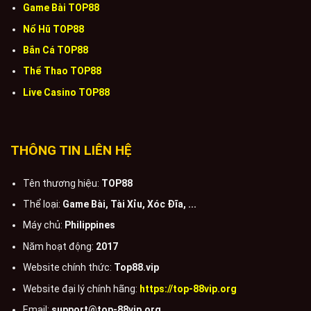
Game Bài TOP88
Nổ Hũ TOP88
Bắn Cá TOP88
Thể Thao TOP88
Live Casino TOP88
THÔNG TIN LIÊN HỆ
Tên thương hiệu:
TOP88
Thể loại:
Game Bài, Tài Xỉu, Xóc Đĩa, ...
Máy chủ:
Philippines
Năm hoạt động:
2017
Website chính thức:
Top88.vip
Website đại lý chính hãng:
https://top-88vip.org
Email:
support@top-88vip.org