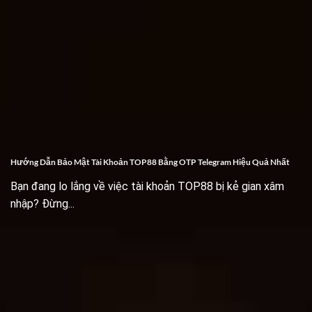
Hướng Dẫn Bảo Mật Tài Khoản TOP88 Bằng OTP Telegram Hiệu Quả Nhất
Bạn đang lo lắng về việc tài khoản TOP88 bị kẻ gian xâm
nhập? Đừng...