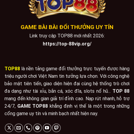
GAME BÀI BÀI ĐỔI THƯỞNG UY TÍN
Link truy cập TOP88 mới nhất 2026:
https://top-88vip.org/
TOP88
là nền tảng game đổi thưởng trực tuyến được hàng
triệu người chơi Việt Nam tin tưởng lựa chọn. Với công nghệ
bảo mật tiên tiến, giao diện hiện đại cùng hệ thống trò chơi
đa dạng như tài xỉu, bắn cá, xóc đĩa, slots nổ hũ...
TOP 88
mang đến không gian giải trí đỉnh cao. Nạp rút nhanh, hỗ trợ
24/7,
GAME TOP88
khẳng định vị thế là một trong những
cổng game uy tín và minh bạch nhất hiện nay.