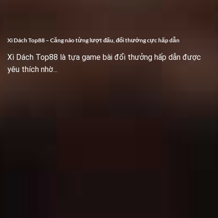
Xì Dách Top88 – Căng não từng lượt đấu, đổi thưởng cực hấp dẫn
Xì Dách Top88 là tựa game bài đổi thưởng hấp dẫn được
yêu thích nhờ...