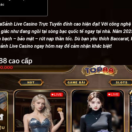
hác
ủaSảnh Live Casino Trực Tuyến đỉnh cao hiện đại! Với công nghệ l
iác như đang ngồi tại sòng bạc quốc tế ngay tại nhà. Năm 2025, 
nh bạch – bảo mật – rút nạp thần tốc. Dù bạn yêu thích Baccarat,
 sảnh Live Casino ngay hôm nay để cảm nhận khác biệt!
88 cao cấp