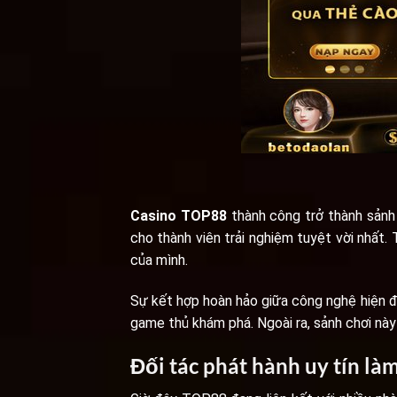
Casino TOP88
thành công trở thành sảnh
cho thành viên trải nghiệm tuyệt vời nhấ
của mình.
Sự kết hợp hoàn hảo giữa công nghệ hiện đ
game thủ khám phá. Ngoài ra, sảnh chơi nà
Đối tác phát hành uy tín là