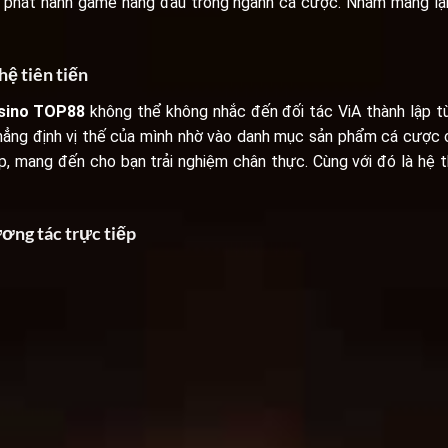
à phát hành game hàng đầu trong ngành cá cược. Nhằm mang lại
hệ tiên tiến
sino TOP88
không thể không nhắc đến đối tác ViA thành lập 
ẳng định vị thế của mình nhờ vào danh mục sản phẩm cá cược 
ếp, mang đến cho bạn trải nghiệm chân thực. Cùng với đó là hệ 
ơng tác trực tiếp