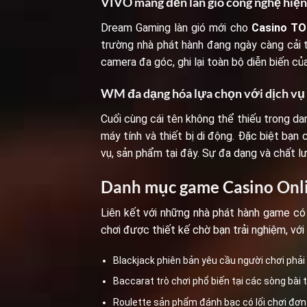
VIVO mang đến làn gió công nghệ hiệ
Dream Gaming làn gió mới cho
Casino T
trường nhà phát hành đang ngày càng cải 
camera đa góc, ghi lại toàn bộ diễn biến c
WM đa dạng hóa lựa chọn với dịch vụ
Cuối cùng cái tên không thể thiếu trong da
máy tính và thiết bị di động. Đặc biệt bạn
vụ, sản phẩm tại đây. Sự đa dạng và chất 
Danh mục game Casino Onli
Liên kết với những nhà phát hành game có
chơi được thiết kế chờ bạn trải nghiệm, với
Blackjack phiên bản yêu cầu người chơi phải 
Baccarat trò chơi phổ biến tại các sòng bài 
Roulette sản phẩm đánh bạc có lối chơi đơn