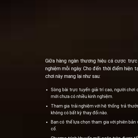
Giữa hàng ngàn thương hiệu cá cược trực 
nghiệm mỗi ngày. Cho đến thời điểm hiện tạ
chơi này mang lại như sau:
Sòng bài trực tuyến giải trí cao, người chơ
mới chưa có nhiều kinh nghiệm.
Tham gia trải nghiệm với hệ thống trả thư
không có bất kỳ thay đổi nào.
Bạn có thể lựa chọn tham gia với phiên bản 
cố.