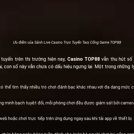
Ưu điểm của Sảnh Live Casino Trực Tuyến Taoị Cổng Game TOP88
tuyến trên thị trường hiện nay,
Casino TOP88
vẫn thu hút số 
i, con số này vẫn chưa có dấu hiệu ngưng lại. Một trong những 
i có thể tìm thấy nhiều trò chơi đánh bạc khác nhau với đa dạng mức 
ởng minh bạch tuyệt đối, mỗi phòng chơi đều được giám sát bởi came
web hoặc chơi trực tiếp trên ứng dụng ngay sau khi tải app về thiết b