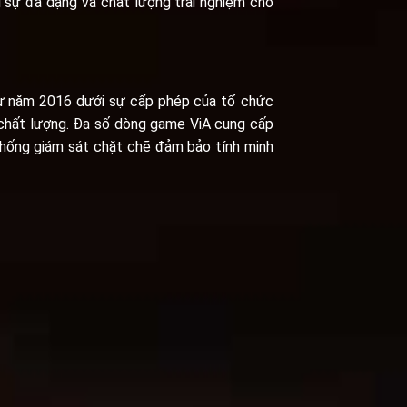
 sự đa dạng và chất lượng trải nghiệm cho
từ năm 2016 dưới sự cấp phép của tổ chức
chất lượng. Đa số dòng game ViA cung cấp
thống giám sát chặt chẽ đảm bảo tính minh